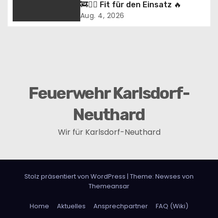
🚒🏃‍♂️ Fit für den Einsatz 🔥
v
Aug. 4, 2026
i
g
a
Feuerwehr Karlsdorf-
t
i
Neuthard
o
Wir für Karlsdorf-Neuthard
n
Stolz präsentiert von WordPress
|
Theme:
Newses
von
Themeansar
Home
Aktuelles
Ansprechpartner
FAQ (Wiki)