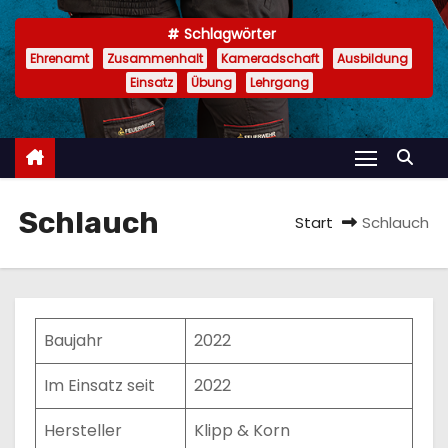
n
Schlagwörter
Ehrenamt
Zusammenhalt
Kameradschaft
Ausbildung
Einsatz
Übung
Lehrgang
Schlauch
Start
Schlauch
Baujahr
2022
Im Einsatz seit
2022
Hersteller
Klipp & Korn