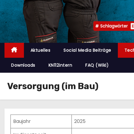
n
Schlagwörter
Aktuelles
Social Media Beiträge
Tec
Downloads
KN112intern
FAQ (Wiki)
Versorgung (im Bau)
Baujahr
2025