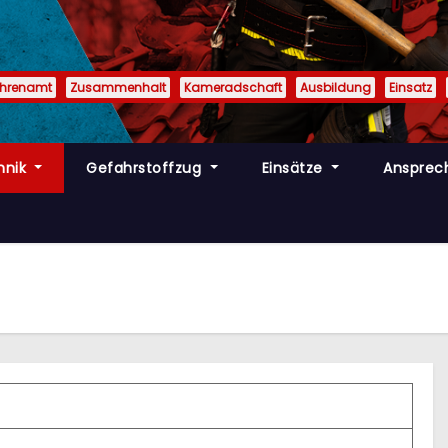
Ehrenamt
Zusammenhalt
Kameradschaft
Ausbildung
Einsatz
hnik
Gefahrstoffzug
Einsätze
Ansprec