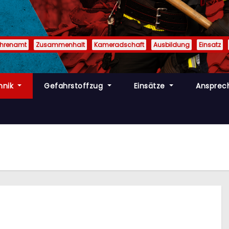
Ehrenamt
Zusammenhalt
Kameradschaft
Ausbildung
Einsatz
hnik
Gefahrstoffzug
Einsätze
Ansprec