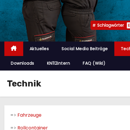
n
Schlagwörter
Aktuelles
Social Media Beiträge
Tec
Downloads
KN112intern
FAQ (Wiki)
Technik
=>
Fahrzeuge
=>
Rollcontainer