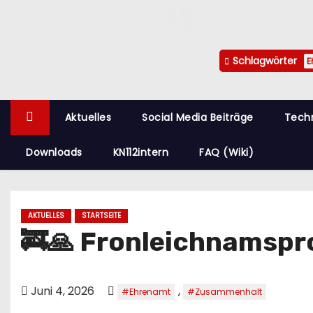
n
Schlagwörter
E
Aktuelles
Social Media Beiträge
Tech
Downloads
KN112intern
FAQ (Wiki)
AKTUELLES
STARTSEITE
🚒🙏 Fronleichnamspr
Juni 4, 2026
,
#Ehrenamt
#Zusammenhalt