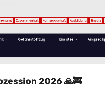
hrenamt
Zusammenhalt
Kameradschaft
Ausbildung
Einsatz
nik
Gefahrstoffzug
Einsätze
Ansprech
ozession 2026 🙏🚒