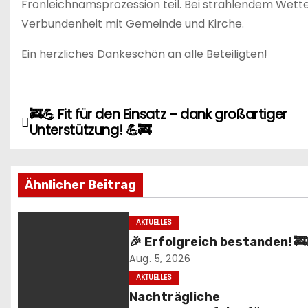
Fronleichnamsprozession teil. Bei strahlendem Wette
Verbundenheit mit Gemeinde und Kirche.
Ein herzliches Dankeschön an alle Beteiligten!
🚒💪 Fit für den Einsatz – dank großartiger
B
Unterstützung! 💪🚒
e
i
Ähnlicher Beitrag
t
AKTUELLES
r
🎉 Erfolgreich bestanden! 🚒
a
Aug. 5, 2026
AKTUELLES
g
Nachträgliche