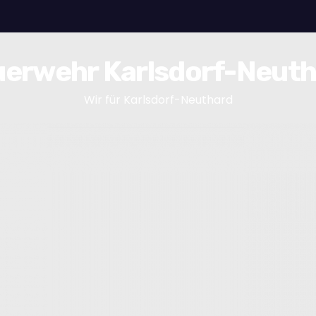
erwehr Karlsdorf-Neut
Wir für Karlsdorf-Neuthard