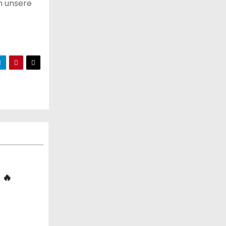
n unsere
 🔥