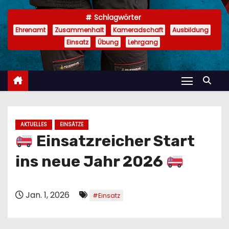
n
Schlagwörter
Ehrenamt
Zusammenhalt
Kameradschaft
Ausbildung
Einsatz
Übung
Lehrgang
AKTUELLES
EINSÄTZE
Einsatzreicher Start
ins neue Jahr 2026
Jan. 1, 2026
#Einsatz