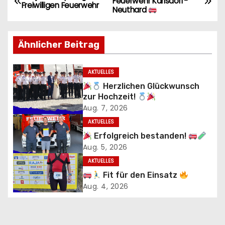
Feuerwehr Karlsdorf-
Freiwilligen Feuerwehr
Neuthard
e
i
Ähnlicher Beitrag
t
AKTUELLES
r
Herzlichen Glückwunsch
zur Hochzeit!
a
Aug. 7, 2026
g
AKTUELLES
Erfolgreich bestanden!
s
Aug. 5, 2026
n
AKTUELLES
Fit für den Einsatz
a
Aug. 4, 2026
v