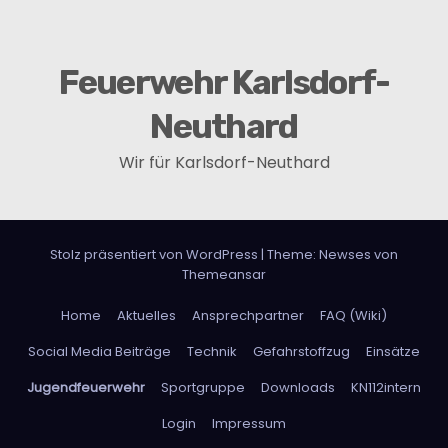
i
g
Feuerwehr Karlsdorf-
a
Neuthard
t
Wir für Karlsdorf-Neuthard
i
o
n
Stolz präsentiert von WordPress
|
Theme:
Newses
von
Themeansar
Home
Aktuelles
Ansprechpartner
FAQ (Wiki)
Social Media Beiträge
Technik
Gefahrstoffzug
Einsätze
Jugendfeuerwehr
Sportgruppe
Downloads
KN112intern
Login
Impressum