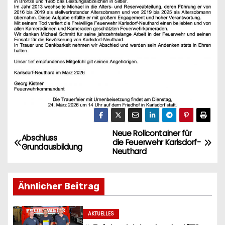
Neue Rollcontainer für
B
Abschluss
die Feuerwehr Karlsdorf-
Grundausbildung
Neuthard
e
i
Ähnlicher Beitrag
t
AKTUELLES
r