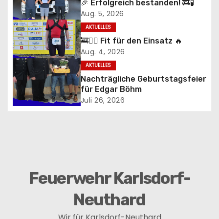
🎉 Erfolgreich bestanden! 🚒🧪
Aug. 5, 2026
a
AKTUELLES
g
🚒🏃‍♂️ Fit für den Einsatz 🔥
Aug. 4, 2026
s
AKTUELLES
n
Nachträgliche Geburtstagsfeier
für Edgar Böhm
a
Juli 26, 2026
v
i
g
Feuerwehr Karlsdorf-
a
Neuthard
t
Wir für Karlsdorf-Neuthard