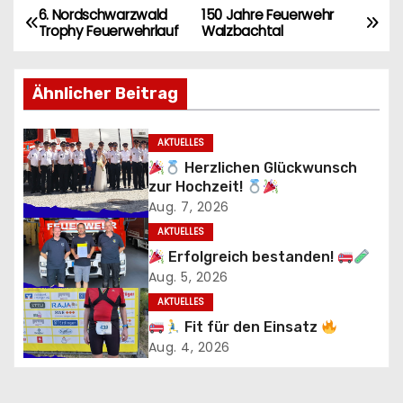
6. Nordschwarzwald
150 Jahre Feuerwehr
B
Trophy Feuerwehrlauf
Walzbachtal
e
Ähnlicher Beitrag
i
t
AKTUELLES
Herzlichen Glückwunsch
r
zur Hochzeit!
a
Aug. 7, 2026
AKTUELLES
g
Erfolgreich bestanden!
Aug. 5, 2026
s
AKTUELLES
n
Fit für den Einsatz
Aug. 4, 2026
a
v