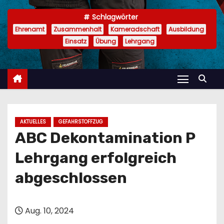
n
Schlagwörter
Ehrenamt
Zusammenhalt
Kameradschaft
Ausbildung
Einsatz
Übung
Lehrgang
AKTUELLES
GEFAHRSTOFFZUG
ABC Dekontamination P
Lehrgang erfolgreich
abgeschlossen
Aug. 10, 2024