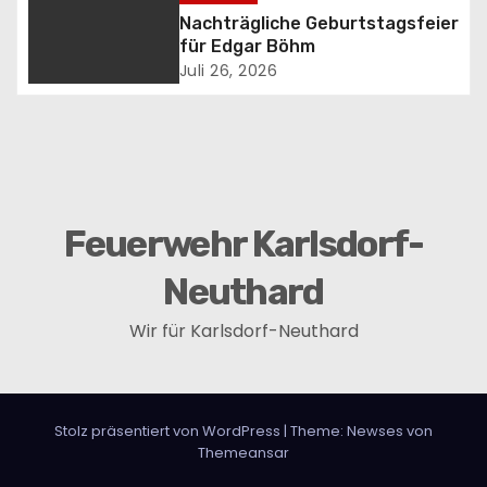
n
Nachträgliche Geburtstagsfeier
für Edgar Böhm
a
Juli 26, 2026
v
i
g
Feuerwehr Karlsdorf-
a
Neuthard
t
Wir für Karlsdorf-Neuthard
i
o
n
Stolz präsentiert von WordPress
|
Theme:
Newses
von
Themeansar