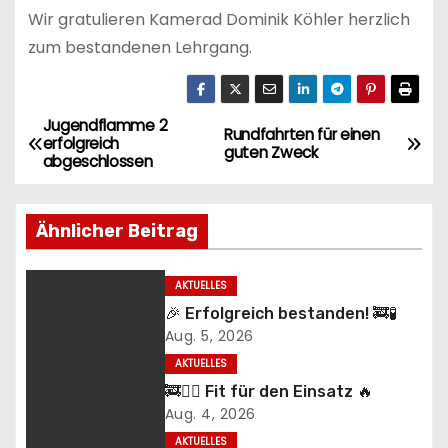
Wir gratulieren Kamerad Dominik Köhler herzlich
zum bestandenen Lehrgang.
Jugendflamme 2
B
Rundfahrten für einen
erfolgreich
guten Zweck
abgeschlossen
e
i
Ähnlicher Beitrag
t
AKTUELLES
r
🎉 Erfolgreich bestanden! 🚒🧪
Aug. 5, 2026
a
AKTUELLES
g
🚒🏃‍♂️ Fit für den Einsatz 🔥
Aug. 4, 2026
s
AKTUELLES