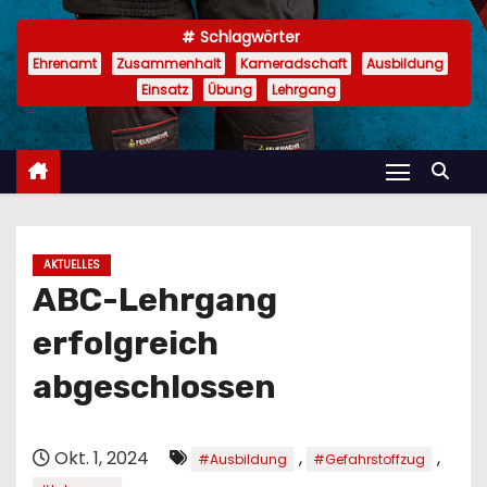
n
Schlagwörter
Ehrenamt
Zusammenhalt
Kameradschaft
Ausbildung
Einsatz
Übung
Lehrgang
AKTUELLES
ABC-Lehrgang
erfolgreich
abgeschlossen
Okt. 1, 2024
,
,
#Ausbildung
#Gefahrstoffzug