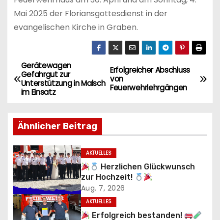
Mai 2025 der Floriansgottesdienst in der
evangelischen Kirche in Graben.
Gerätewagen
B
Erfolgreicher Abschluss
Gefahrgut zur
von
Unterstützung in Malsch
e
Feuerwehrlehrgängen
im Einsatz
i
Ähnlicher Beitrag
t
r
AKTUELLES
Herzlichen Glückwunsch
a
zur Hochzeit!
Aug. 7, 2026
g
AKTUELLES
s
Erfolgreich bestanden!