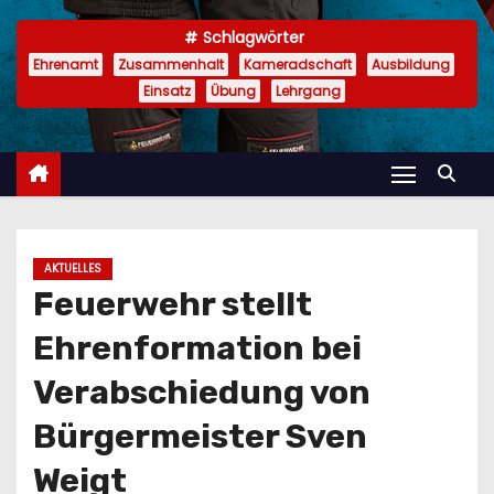
n
Schlagwörter
Ehrenamt
Zusammenhalt
Kameradschaft
Ausbildung
Einsatz
Übung
Lehrgang
AKTUELLES
Feuerwehr stellt
Ehrenformation bei
Verabschiedung von
Bürgermeister Sven
Weigt