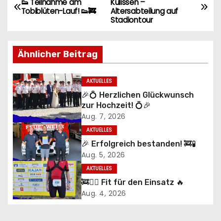
👟 Teilnahme am
Kulissen –
Tobiblüten-Lauf! 👟🚒
Altersabteilung auf
e
Stadiontour
i
Ähnlicher Beitrag
t
r
AKTUELLES
🎉💍 Herzlichen Glückwunsch
a
zur Hochzeit! 💍🎉
Aug. 7, 2026
g
AKTUELLES
s
🎉 Erfolgreich bestanden! 🚒🧪
Aug. 5, 2026
n
AKTUELLES
a
🚒🏃‍♂️ Fit für den Einsatz 🔥
Aug. 4, 2026
v