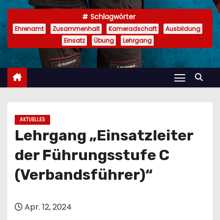
n
Schlagwörter
Ehrenamt
Zusammenhalt
Kameradschaft
Ausbildung
Einsatz
Übung
Lehrgang
AKTUELLES
Lehrgang „Einsatzleiter
der Führungsstufe C
(Verbandsführer)“
Apr. 12, 2024