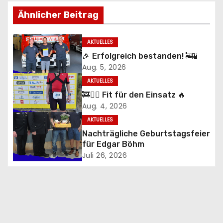
i
Ähnlicher Beitrag
t
AKTUELLES
r
🎉 Erfolgreich bestanden! 🚒🧪
Aug. 5, 2026
a
AKTUELLES
g
🚒🏃‍♂️ Fit für den Einsatz 🔥
Aug. 4, 2026
s
AKTUELLES
n
Nachträgliche Geburtstagsfeier
für Edgar Böhm
a
Juli 26, 2026
v
i
g