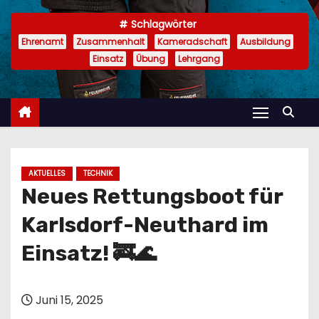
n
Schlagwörter
Ehrenamt
Zusammenhalt
Kameradschaft
Ausbildung
Einsatz
Übung
Lehrgang
AKTUELLES
TECHNIK
Neues Rettungsboot für
Karlsdorf-Neuthard im
Einsatz! 🚒🌊
Juni 15, 2025