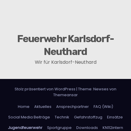
v
i
g
Feuerwehr Karlsdorf-
a
Neuthard
t
Wir für Karlsdorf-Neuthard
i
o
Stolz präsentiert von WordPress
|
Theme:
Newses
von
n
Themeansar
Home
Aktuelles
Ansprechpartner
FAQ (Wiki)
Social Media Beiträge
Technik
Gefahrstoffzug
Einsätze
Jugendfeuerwehr
Sportgruppe
Downloads
KN112intern