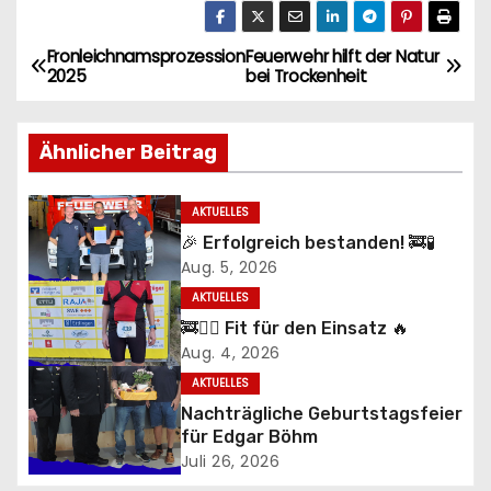
Fronleichnamsprozession
Feuerwehr hilft der Natur
B
2025
bei Trockenheit
e
Ähnlicher Beitrag
i
t
AKTUELLES
🎉 Erfolgreich bestanden! 🚒🧪
r
Aug. 5, 2026
a
AKTUELLES
🚒🏃‍♂️ Fit für den Einsatz 🔥
g
Aug. 4, 2026
s
AKTUELLES
Nachträgliche Geburtstagsfeier
n
für Edgar Böhm
Juli 26, 2026
a