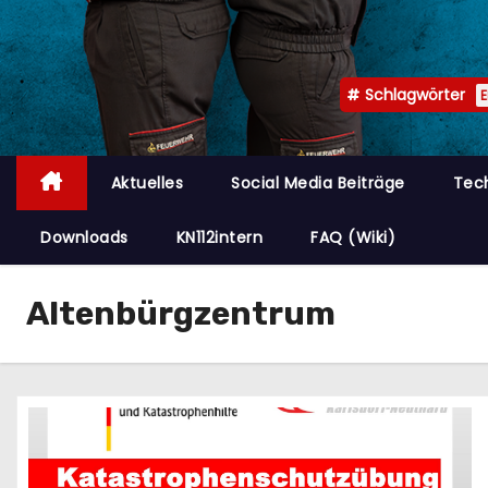
n
Schlagwörter
Aktuelles
Social Media Beiträge
Tec
Downloads
KN112intern
FAQ (Wiki)
Altenbürgzentrum