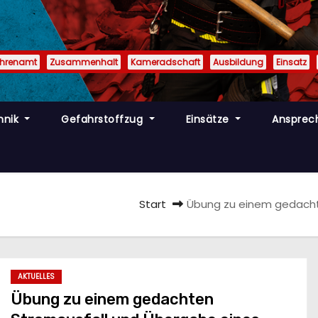
Ehrenamt
Zusammenhalt
Kameradschaft
Ausbildung
Einsatz
hnik
Gefahrstoffzug
Einsätze
Ansprec
Start
Übung zu einem gedachte
AKTUELLES
Übung zu einem gedachten