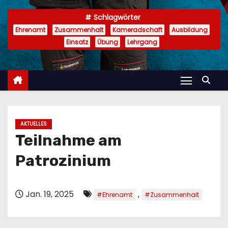
n
Schlagwörter
Ehrenamt
Zusammenhalt
Kameradschaft
Ausbildung
Einsatz
Übung
Lehrgang
AKTUELLES
Teilnahme am
Patrozinium
Jan. 19, 2025
,
#Ehrenamt
#Zusammenhalt