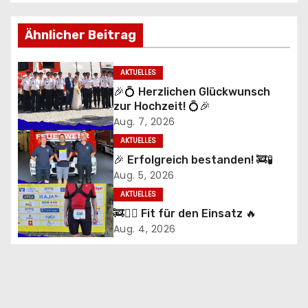
i
Ähnlicher Beitrag
t
r
AKTUELLES
🎉💍 Herzlichen Glückwunsch
a
zur Hochzeit! 💍🎉
Aug. 7, 2026
g
AKTUELLES
s
🎉 Erfolgreich bestanden! 🚒🧪
Aug. 5, 2026
n
AKTUELLES
a
🚒🏃‍♂️ Fit für den Einsatz 🔥
Aug. 4, 2026
v
i
g