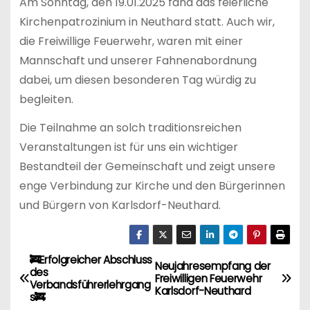
Am Sonntag, den 19.01.2025 fand das feierliche
Kirchenpatrozinium in Neuthard statt. Auch wir,
die Freiwillige Feuerwehr, waren mit einer
Mannschaft und unserer Fahnenabordnung
dabei, um diesen besonderen Tag würdig zu
begleiten.
Die Teilnahme an solch traditionsreichen
Veranstaltungen ist für uns ein wichtiger
Bestandteil der Gemeinschaft und zeigt unsere
enge Verbindung zur Kirche und den Bürgerinnen
und Bürgern von Karlsdorf-Neuthard.
🚒Erfolgreicher Abschluss
B
Neujahresempfang der
des
Freiwilligen Feuerwehr
Verbandsführerlehrgang
e
Karlsdorf-Neuthard
s🚒