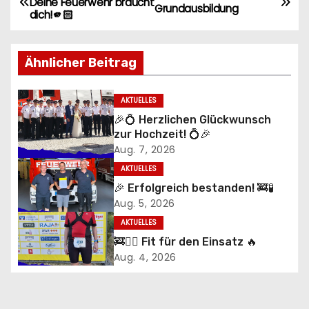
Deine Feuerwehr braucht
Grundausbildung
dich!🫵🏻
e
i
Ähnlicher Beitrag
t
AKTUELLES
r
🎉💍 Herzlichen Glückwunsch
zur Hochzeit! 💍🎉
a
Aug. 7, 2026
g
AKTUELLES
🎉 Erfolgreich bestanden! 🚒🧪
s
Aug. 5, 2026
n
AKTUELLES
🚒🏃‍♂️ Fit für den Einsatz 🔥
a
Aug. 4, 2026
v