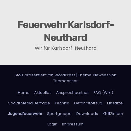
i
g
Feuerwehr Karlsdorf-
a
Neuthard
t
Wir für Karlsdorf-Neuthard
i
o
n
Stolz präsentiert von WordPress
|
Theme:
Newses
von
Themeansar
Home
Aktuelles
Ansprechpartner
FAQ (Wiki)
Social Media Beiträge
Technik
Gefahrstoffzug
Einsätze
Jugendfeuerwehr
Sportgruppe
Downloads
KN112intern
Login
Impressum