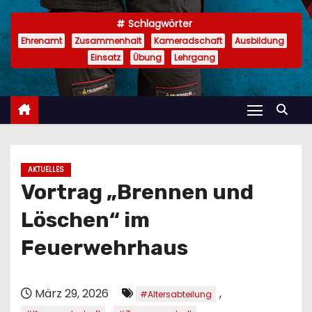
n
Schlagwörter
Ehrenamt
Zusammenhalt
Kameradschaft
Ausbildung
Einsatz
Übung
Lehrgang
AKTUELLES
Vortrag „Brennen und
Löschen“ im
Feuerwehrhaus
März 29, 2026
,
#Altersabteilung