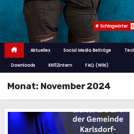
n
Schlagwörter
Aktuelles
Social Media Beiträge
Tec
Downloads
KN112intern
FAQ (Wiki)
Monat:
November 2024