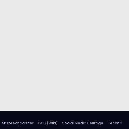
Ansprechpartner
FAQ (Wiki)
Social Media Beiträge
Technik