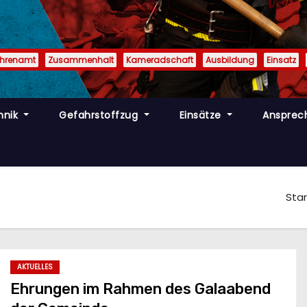
Ehrenamt
Zusammenhalt
Kameradschaft
Ausbildung
Einsatz
hnik
Gefahrstoffzug
Einsätze
Ansprec
Star
AKTUELLES
Ehrungen im Rahmen des Galaabend