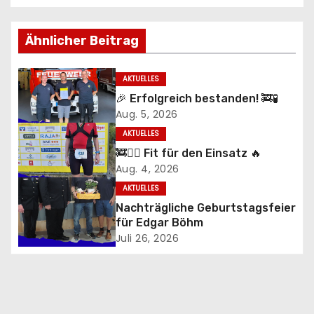
e
i
Ähnlicher Beitrag
t
AKTUELLES
r
🎉 Erfolgreich bestanden! 🚒🧪
Aug. 5, 2026
a
AKTUELLES
g
🚒🏃‍♂️ Fit für den Einsatz 🔥
Aug. 4, 2026
s
AKTUELLES
n
Nachträgliche Geburtstagsfeier
für Edgar Böhm
a
Juli 26, 2026
v
i