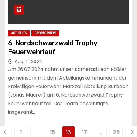
AKTUELLES
SPORTGRUPPE
6. Nordschwarzwald Trophy
Feuerwehrlauf
Aug. 11, 2024
Am 26.07 2024 nahm unser Kamerad Leon Rößler
gemeinsam mit dem Abteilungskommandant der
Freiwilligen Feuerwehr Marxzell Abteilung Burbach
(Jonas Mäurer) am 6. Nordschwarzwald Trophy
Feuerwehrlauf teil. Das Team bewähltigte
insgesamt…
S
1
…
15
16
17
…
23