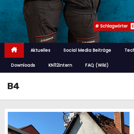
n
Schlagwörter
Aktuelles
Social Media Beiträge
Tec
Downloads
KN112intern
FAQ (Wiki)
B4