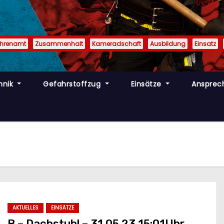
Ehrenamt
Zusammenhalt
Kameradschaft
Ausbildung
Einsatz
hnik
Gefahrstoffzug
Einsätze
Ansprec
AKTUELLES
EINSÄTZE
B – Dachstuhl – 31.05.23 15:01Uhr