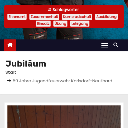
n
Schlagwörter
Ehrenamt
Zusammenhalt
Kameradschaft
Ausbildung
Einsatz
Übung
Lehrgang
Jubiläum
Start
50 Jahre Jugendfeuerwehr Karlsdorf-Neuthard