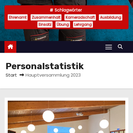
n
Schlagwörter
Ehrenamt
Zusammenhalt
Kameradschaft
Ausbildung
Einsatz
Übung
Lehrgang
Personalstatistik
Start
Hauptversammlung 2023