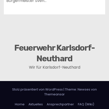
Bürgermeister Sven…
Feuerwehr Karlsdorf-
Neuthard
Wir für Karlsdorf-Neuthard
Stolz präsentiert von WordPress
|
Theme:
Newses
von
Themeansar
Home
Aktuelles
Ansprechpartner
FAQ (Wiki)