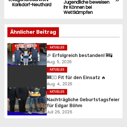
e
Jugendliche beweisen
Karlsdorf-Neuthard
ihr Können bei
i
Wettkämpfen
t
Ähnlicher Beitrag
r
a
AKTUELLES
🎉 Erfolgreich bestanden! 🚒🧪
g
Aug. 5, 2026
AKTUELLES
s
🚒🏃‍♂️ Fit für den Einsatz 🔥
n
Aug. 4, 2026
AKTUELLES
a
Nachträgliche Geburtstagsfeier
für Edgar Böhm
v
Juli 26, 2026
i